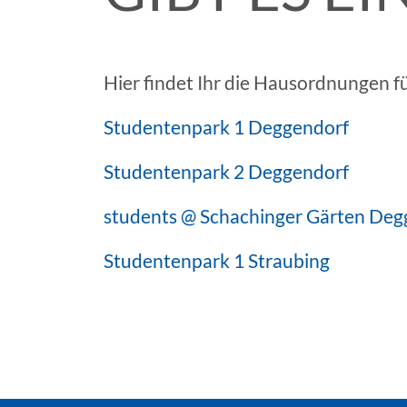
Gärten
Studentenpark
1
Hier findet Ihr die Hausordnungen 
Straubing
Studentenpark 1 Deggendorf
GEWERBEOBJEKTE
Studentenpark 2 Deggendorf
ITC2
Deggendorf
students @ Schachinger Gärten Deg
ITC2
Studentenpark 1 Straubing
plus
Deggendorf
Westlicher
Stadtgraben
4