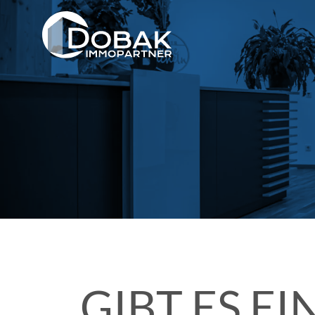
STUDENTISCHES
WOHNEN
Studentenpark
1
Deggendorf
Studentenpark
2
Deggendorf
students
GIBT ES E
@
Schachinger