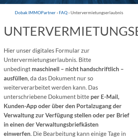
Gärten
Dobak IMMOPartner
›
FAQ
›
Untervermietungserlaubnis
Studentenpark
1
UNTERVERMIETUNGS
Straubing
Hier unser digitales Formular zur
GEWERBEOBJEKTE
Untervermietungserlaubnis. Bitte
ITC2
unbedingt
maschinell – nicht handschriftlich –
Deggendorf
ausfüllen
, da das Dokument nur so
ITC2
weiterverarbeitet werden kann. Das
plus
unterschriebene Dokument bitte
per E-Mail,
Deggendorf
Kunden-App oder über den Portalzugang der
Westlicher
Verwaltung zur Verfügung stellen oder per Brief
Stadtgraben
in einen der Verwaltungsbriefkästen
4
einwerfen
. Die Bearbeitung kann einige Tage in