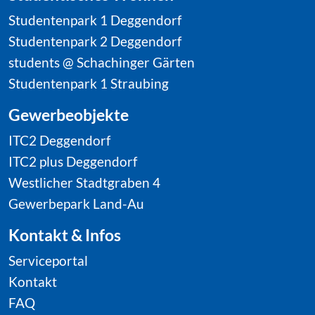
Studentenpark 1 Deggendorf
Serviceportal
Studentenpark 2 Deggendorf
Kontakt
students @ Schachinger Gärten
FAQ
Studentenpark 1 Straubing
Formulare
Gewerbeobjekte
ITC2 Deggendorf
RECHTLICHES
ITC2 plus Deggendorf
Westlicher Stadtgraben 4
Impressum
Gewerbepark Land-Au
Datenschutz
Kontakt & Infos
Privatsphäre-
Einstellungen
Serviceportal
Kontakt
FAQ