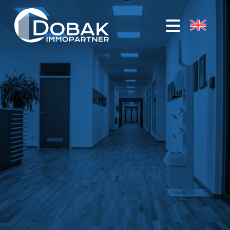
STUDENTISCHES
WOHNEN
Studentenpark
1
Deggendorf
Studentenpark
2
Deggendorf
students
@
Schachinger