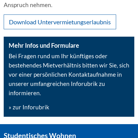
Gewerbepark
Anspruch nehmen.
Land-
Au
Download Untervermietungserlaubnis
SERVICE
Mehr Infos und Formulare
Kontaktportal
Bei Fragen rund um Ihr künftiges oder
Häufige
bestehendes Mietverhältnis bitten wir Sie, sich
Fragen
vor einer persönlichen Kontaktaufnahme in
KI-
unserer umfangreichen Inforubrik zu
Suche
informieren.
Serviceportal
» zur Inforubrik
KONTAKT
&
Studentisches Wohnen
INFOS